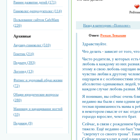
Раннее развитие детей (171)
Гинеколог-репродуктолог (114)
Рейтин
Пользование сайтом CafeMam
(226)
Назад в категорию «Психолог»
Ответ:
Роман Левыкин
Архивные
Здравствуйте.
Акушер-гинеколог (510)
Что делать - зависит от того, что
Генетик (214)
Часто родители, у которых есть 
Педиатр (393)
любовь к каждому из них разная
этому я свою любовь ощущаю во
Логопед (13)
чувство любви к другому человек
ощущаем и с особенностями этог
Фитнес и здоровый образ жизни
абсолютно одинаковых людей, т
(72)
каждом случае любовь разная. М
Общие юридические вопросы
Я понимаю, вы сейчас очень бл
(280)
недавно вы были с ним одним це
тесная привязанность мамы к ре
Маникюр и наращивание ногтей
в некотором смысле от вас отде
(33)
гораздо взрослее, чем его брат.
Педикюр (9)
Сейчас, в связи с рождением бр
тяжело. Ещё недавно он был "гл
"свергнут со своего трона". Та
Сейчас происходит и ещё один п