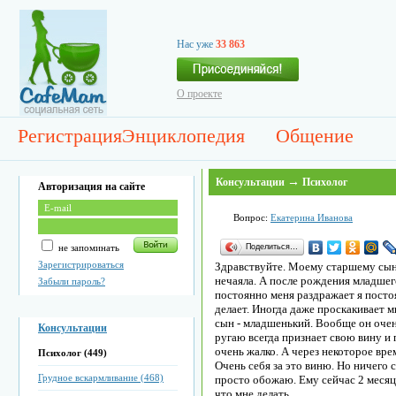
Нас уже
33 863
О проекте
Регистрация
Энциклопедия
Общение
→
Консультации
Психолог
Авторизация на сайте
Вопрос:
Екатерина Иванова
Поделиться…
не запоминать
Зарегистрироваться
Здравствуйте. Моему старшему сыну
нечаяла. А после рождения младшег
Забыли пароль?
постоянно меня раздражает я постоя
делает. Иногда даже проскакивает 
сын - младшенький. Вообще он очень
Консультации
ругаю всегда признает свою вину и
очень жалко. А через некоторое вре
Психолог (449)
Очень себя за это виню. Но ничего 
Грудное вскармливание (468)
просто обожаю. Ему сейчас 2 месяц
что мне делать.