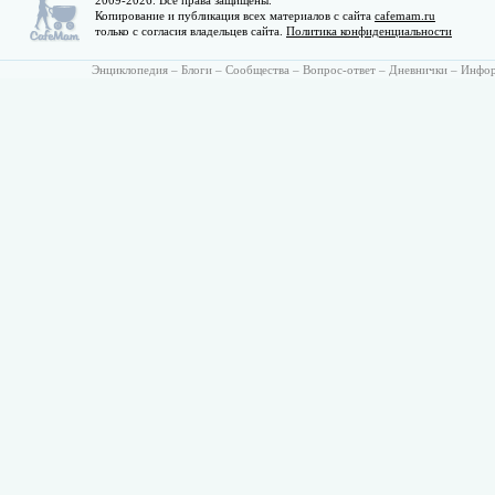
2009-2026. Все права защищены.
Копирование и публикация всех материалов с сайта
cafemam.ru
только с согласия владельцев сайта.
Политика конфиденциальности
Энциклопедия
–
Блоги
–
Сообщества
–
Вопрос-ответ
–
Дневнички
–
Инфо