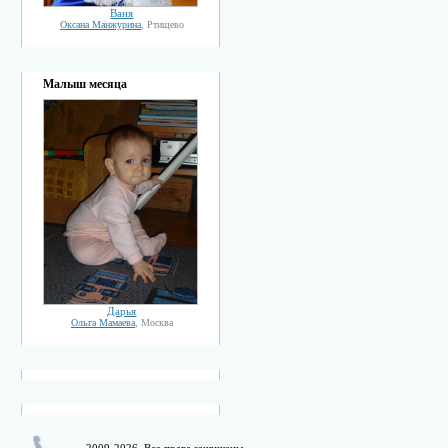
Ваня
Оксана Манжурина
, Ртищево
Малыш месяца
Дарья
Ольга Мамаева
, Москва