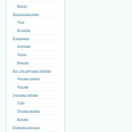
Работа
Психология семьи
Дети
Родители
Я-женщина
Здоровье
Диеты
Красота
Все, что окружает ребенка
Детские товары
Детская
Здоровье ребенка
Зубы
Органы малыша
Болезни
Правовые вопросы